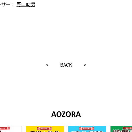
ーサー：
野口時男
<
BACK
>