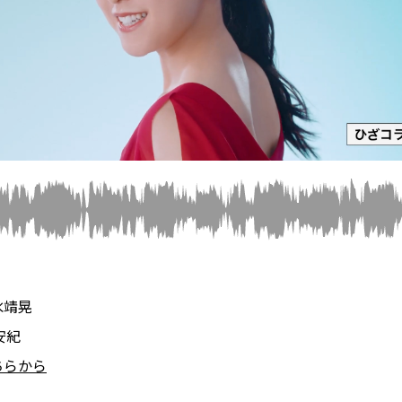
水靖晃
安紀
ちらから