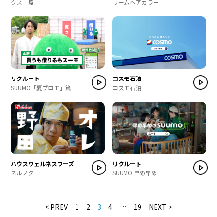
クス」篇
リームヘアカラー
リクルート
コスモ石油
SUUMO「夏プロモ」篇
コスモ石油
ハウスウェルネスフーズ
リクルート
ネルノダ
SUUMO 早め早め
< PREV
1
2
3
4
…
19
NEXT >