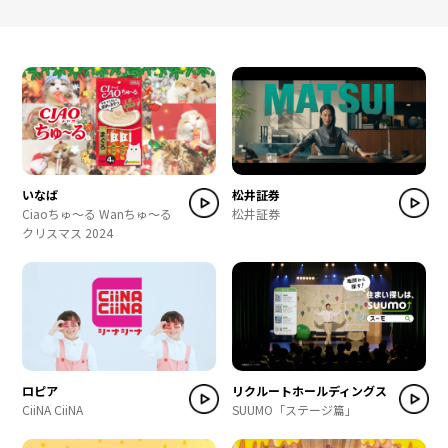
いなば
松井証券
Ciaoちゅ～る Wanちゅ～る
松井証券
クリスマス 2024
ロピア
リクルートホールディングス
CiiNA CiiNA
SUUMO「ステージ篇」