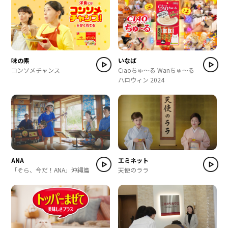
味の素
いなば
コンソメチャンス
Ciaoちゅ～る Wanちゅ～る
ハロウィン 2024
ANA
エミネット
「そら、今だ！ANA」沖縄篇
天使のララ