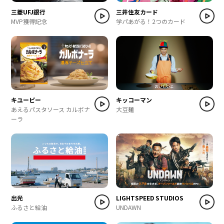
三菱UFJ銀行
三井住友カード
MVP獲得記念
学パあがる！2つのカード
キユーピー
キッコーマン
あえるパスタソース カルボナ
大豆麺
ーラ
出光
LIGHTSPEED STUDIOS
ふるさと給油
UNDAWN