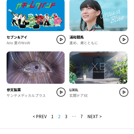
セブン&アイ
浦和競馬
Ario 夏のWoW
進め、青とともに
参天製薬
LIXIL
サンテメディカルプラス
玄関ドアXE
< PREV
1
2
3
…
7
NEXT >