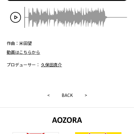
作曲：米田望
動画はこちらから
プロデューサー：
久保田真介
<
BACK
>