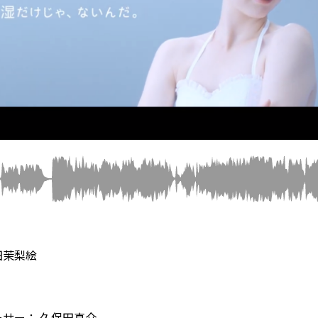
田茉梨絵
ーサー：
久保田真介