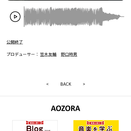
公開終了
プロデューサー：
笠木友輔
野口時男
<
BACK
>