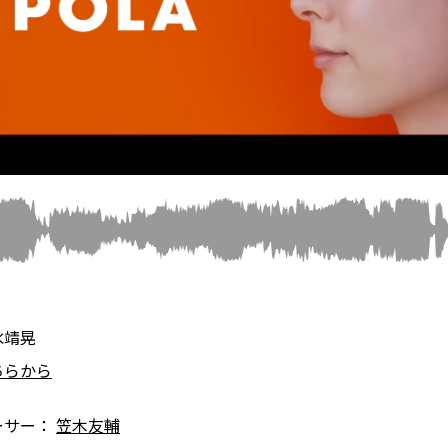
水靖晃
ちらから
ーサー：
笠木友輔