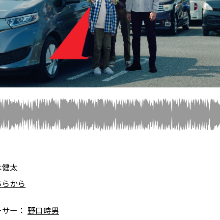
木健太
ちらから
ーサー：
野口時男