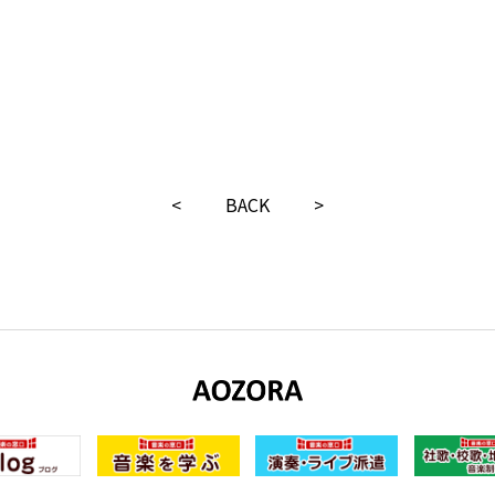
<
BACK
>