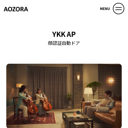
MENU
YKK AP
顔認証自動ドア