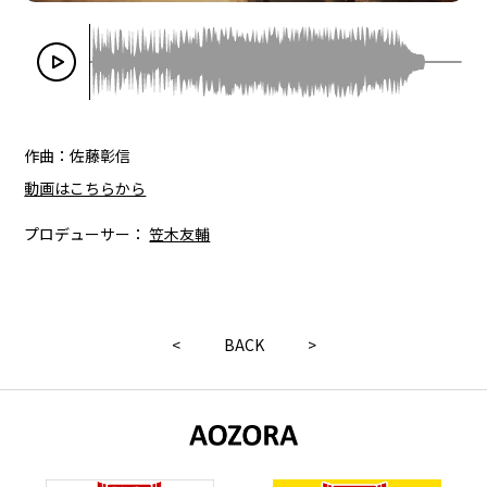
作曲：佐藤彰信
動画はこちらから
プロデューサー：
笠木友輔
<
BACK
>