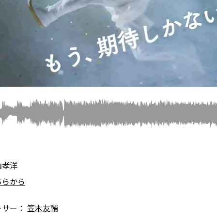
山孝洋
ちらから
ーサー：
笠木友輔