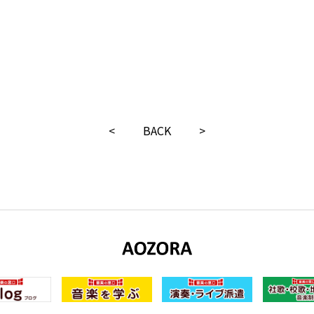
<
BACK
>