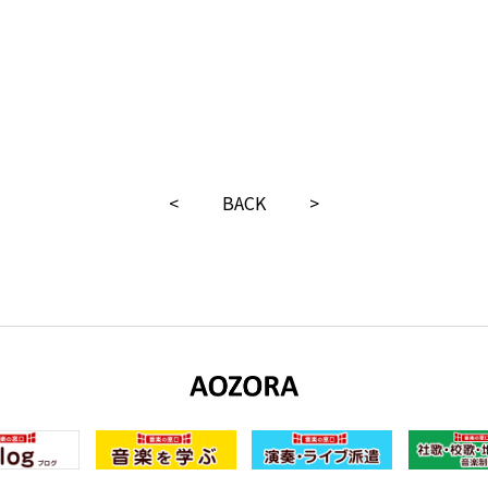
<
BACK
>