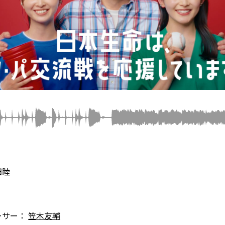
田睦
ーサー：
笠木友輔