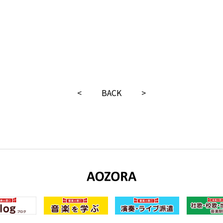
<
BACK
>