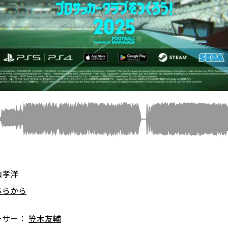
山孝洋
ちらから
ーサー：
笠木友輔