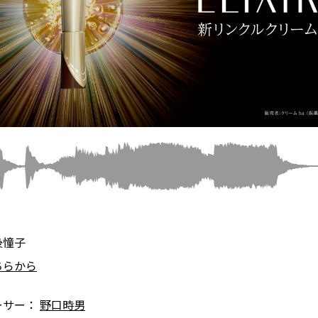
後憧子
ちらから
ーサー：
野口時男