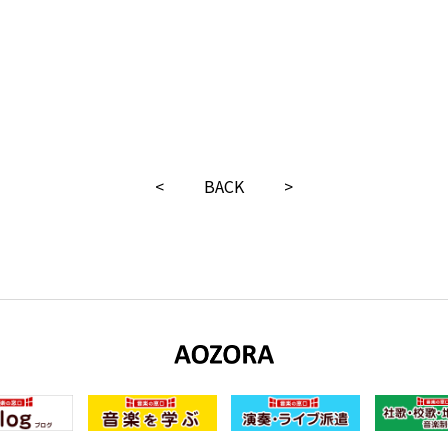
<
BACK
>