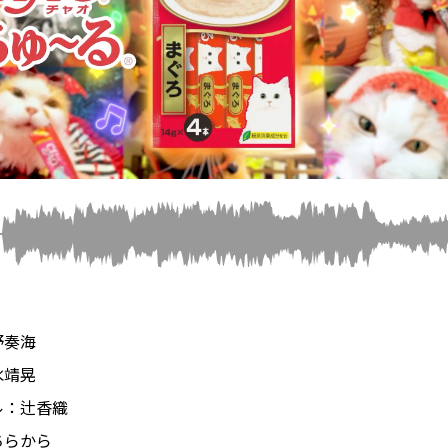
野奏海
水靖晃
ル：辻香織
ちらから