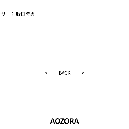
ーサー：
野口時男
<
BACK
>