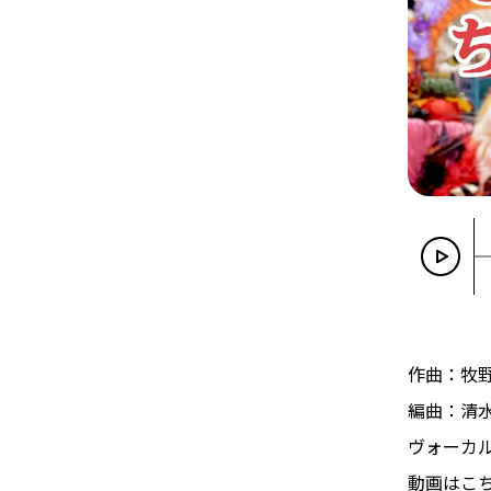
作曲：牧
編曲：清
ヴォーカ
動画はこ