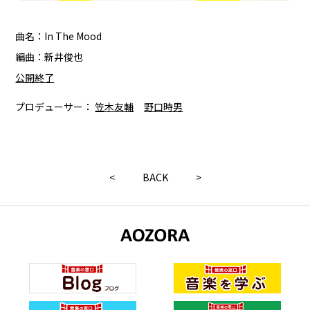
曲名：In The Mood
編曲：新井俊也
公開終了
プロデューサー：
笠木友輔
野口時男
<
BACK
>