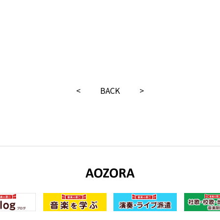
<
BACK
>