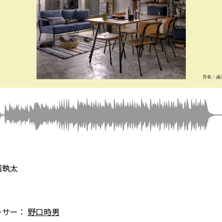
沼執太
ーサー：
野口時男