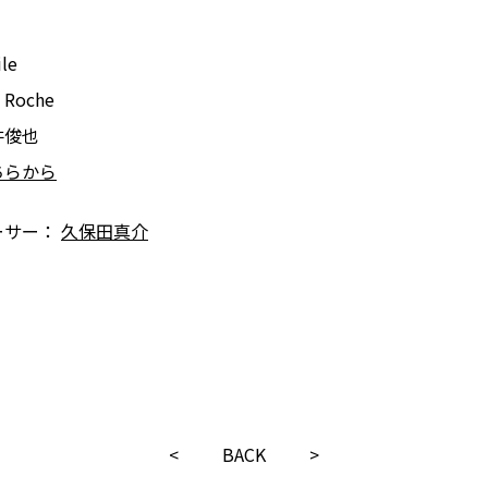
le
 Roche
井俊也
ちらから
ーサー：
久保田真介
<
BACK
>