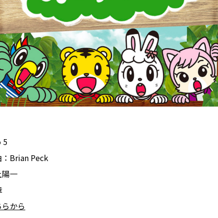
 5
Brian Peck
上陽一
章
ちらから