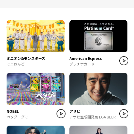
ミニオン&モンスターズ
American Express
ミニおんど
プラチナカード
NOBEL
アサヒ
ペタグーグミ
アサヒ空想開発局 EGA BEER