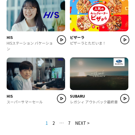
HIS
ピザーラ
HISステーション バケーショ
ピザーラとただいま！
ン
HIS
SUBARU
スーパーサマーセール
レガシィ アウトバック最終章
1
2
…
7
NEXT >