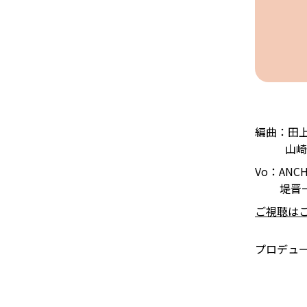
編曲：田
山崎
Vo：ANCH
堤晋一、H
ご視聴は
プロデュ