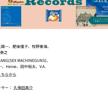
上陽一、肥後憧子、牧野奏海、
泰之
ANG(SEX MACHINEGUNS)、
eine、田中裕太、V.A.
こちらから
ーサー：
久保田真介