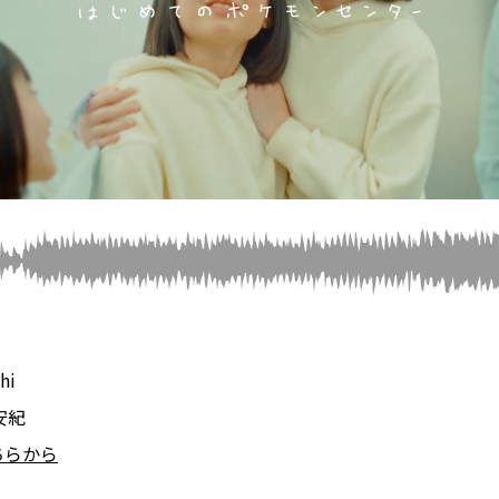
hi
安紀
ちらから