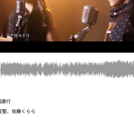
城康行
宮聖、佐藤くらら