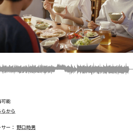
嶋可能
ちらから
ーサー：
野口時男