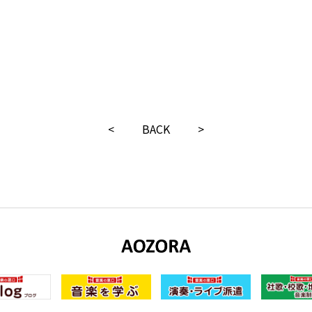
<
BACK
>