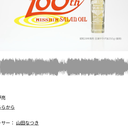
野亮
ちらから
ーサー：
山田なつき