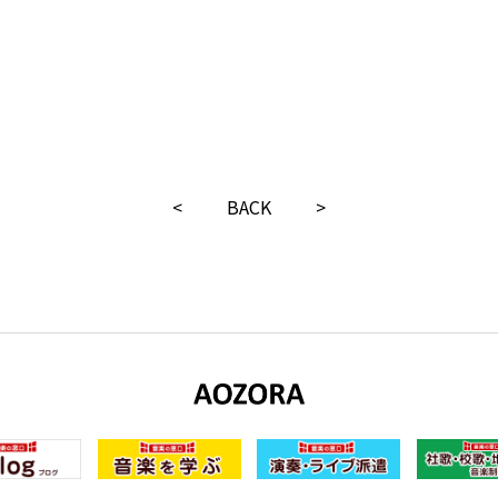
<
BACK
>