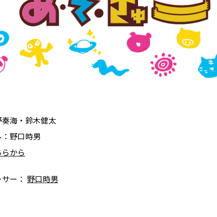
野奏海・鈴木健太
ル：野口時男
ちらから
ーサー：
野口時男