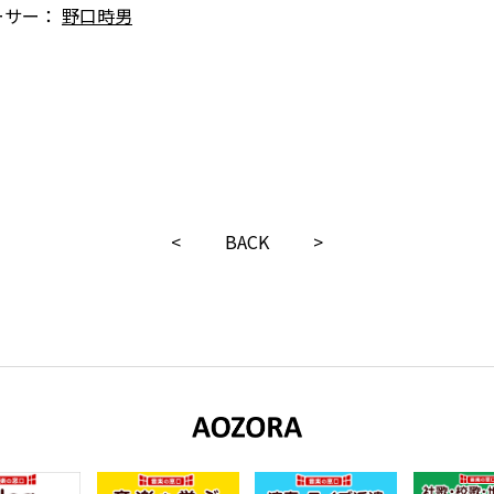
ーサー：
野口時男
<
BACK
>