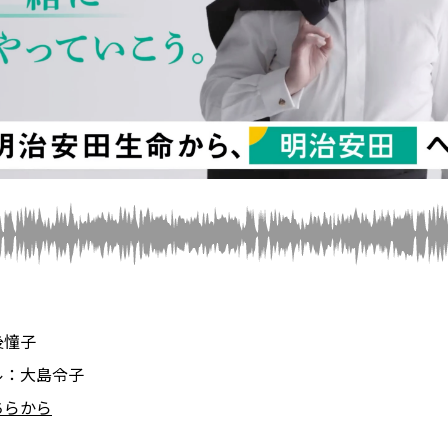
後憧子
ル：大島令子
ちらから