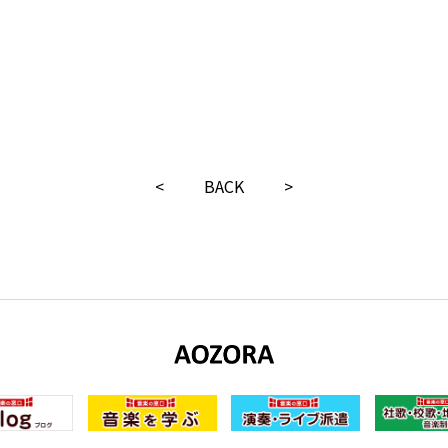
<
BACK
>