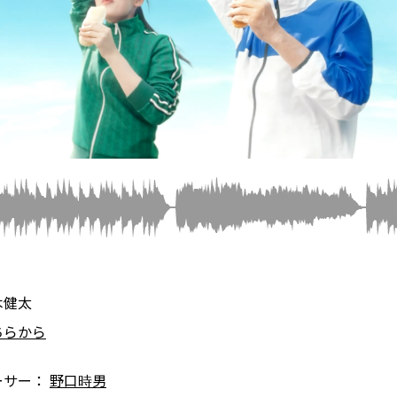
木健太
ちらから
ーサー：
野口時男