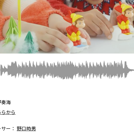
野奏海
ちらから
ーサー：
野口時男