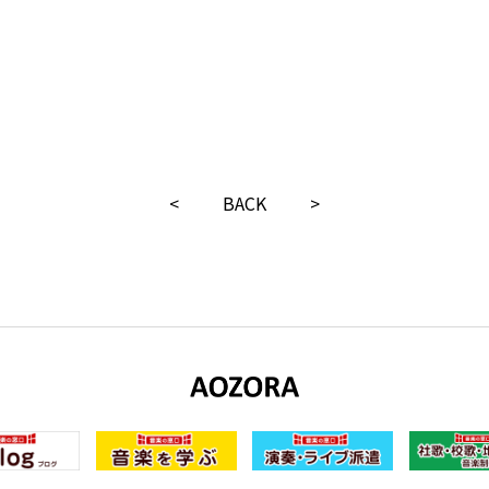
<
BACK
>