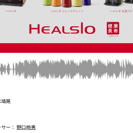
水靖晃
ーサー：
野口時男