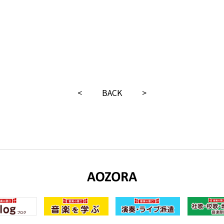
<
BACK
>