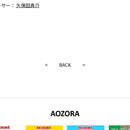
ーサー：
久保田真介
<
BACK
>